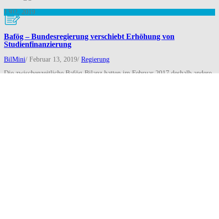
13
02, 2019
Bafög – Bundesregierung verschiebt Erhöhung von
Studienfinanzierung
BilMini
/
Februar 13, 2019
/
Regierung
Die zwischenzeitliche Bafög-Bilanz hatten im Februar 2017 deshalb andere
übernommen. Weil die Bundesregierung nicht lieferte, hatte die
Jugendorganisation des Deutschen Gewerkschaftsbunds (DGB) einen
eigenen, alternativen Bafög-Bericht vorgelegt. Das Fazit: Die Bedarfssätze
und Freibeträge seien zu niedrig, die Wohnkostenpauschale und
Altersgrenzen realitätsfern. So drastisch formuliert das der offizielle, jetzt
vorgelegte Bericht zwar nicht – bestätigt aber im Kern die schon vom
Weiterlesen
13
02, 2019
Anja Karliczek – Karli Wer
BilMini
/
Februar 13, 2019
/
Regierung
Alle drei Punkte werden nun deren Kanzlerin und von Unionsvertretern
hervorgehoben. Volksvertreter ließ den Satz folgen: „Mir scheint, sie wird
auch ein großes Herz für die Wissenschaft haben.“ Das klingt weder
überzeugend noch selbst überzeugt. Man würde auch keine Ernennung zum