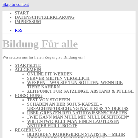
Skip to content
START
DATENSCHUTZERKLÄRUNG
IMPRESSUM
RSS
Bildung Für alle
Wir setzten uns für freien Zugang zu Bildung ein!
STARTSEITE
ALLGEMEIN
ONLINE FIT WERDEN
SERVER MIETEN VERGLEICH
WESPEN – WAS SIE TUN SOLLTEN, WENN DIE
TIERE NÄHERN
ZEITPUNKT FÜR SÄTZLINGE, ABSTAND & PFLEGE
FORSCHUNG
TEST VON STOFFEN
SCHADEN AN DER SOJUS-KAPSEL –
URSACHENFORSCHUNG NACH RISS AN DER ISS
ÜBER GRENZEN DER NATURWISSENSCHAFTEN
„WIE KANN MAN MÜLL MIT MÜLL BESEITIGEN“
WIE ENTWICKELT MAN EINEN LAUTLOSEN
ANTRIEB FÜR U-BOOTE
REGIERUNG
BEHÖRDEN KORRIGIEREN STATISTIK – MEHR