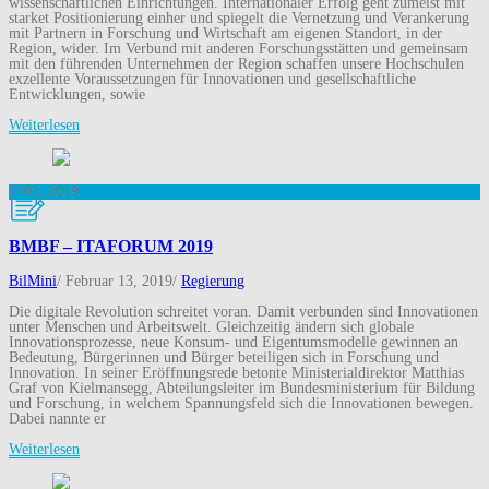
wissenschaftlichen Einrichtungen. Internationaler Erfolg geht zumeist mit
starket Positionierung einher und spiegelt die Vernetzung und Verankerung
mit Partnern in Forschung und Wirtschaft am eigenen Standort, in der
Region, wider. Im Verbund mit anderen Forschungsstätten und gemeinsam
mit den führenden Unternehmen der Region schaffen unsere Hochschulen
exzellente Voraussetzungen für Innovationen und gesellschaftliche
Entwicklungen, sowie
Weiterlesen
13
02, 2019
BMBF – ITAFORUM 2019
BilMini
/
Februar 13, 2019
/
Regierung
Die digitale Revolution schreitet voran. Damit verbunden sind Innovationen
unter Menschen und Arbeitswelt. Gleichzeitig ändern sich globale
Innovationsprozesse, neue Konsum- und Eigentumsmodelle gewinnen an
Bedeutung, Bürgerinnen und Bürger beteiligen sich in Forschung und
Innovation. In seiner Eröffnungsrede betonte Ministerialdirektor Matthias
Graf von Kielmansegg, Abteilungsleiter im Bundesministerium für Bildung
und Forschung, in welchem Spannungsfeld sich die Innovationen bewegen.
Dabei nannte er
Weiterlesen