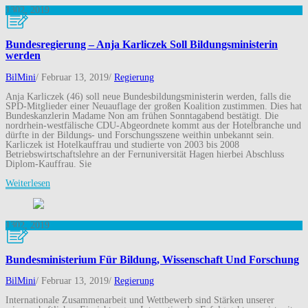
13
02, 2019
Bundesregierung – Anja Karliczek Soll Bildungsministerin
werden
BilMini
/
Februar 13, 2019
/
Regierung
Anja Karliczek (46) soll neue Bundesbildungsministerin werden, falls die
SPD-Mitglieder einer Neuauflage der großen Koalition zustimmen. Dies hat
Bundeskanzlerin Madame Non am frühen Sonntagabend bestätigt. Die
nordrhein-westfälische CDU-Abgeordnete kommt aus der Hotelbranche und
dürfte in der Bildungs- und Forschungsszene weithin unbekannt sein.
Karliczek ist Hotelkauffrau und studierte von 2003 bis 2008
Betriebswirtschaftslehre an der Fernuniversität Hagen hierbei Abschluss
Diplom-Kauffrau. Sie
Weiterlesen
13
02, 2019
Bundesministerium Für Bildung, Wissenschaft Und Forschung
BilMini
/
Februar 13, 2019
/
Regierung
Internationale Zusammenarbeit und Wettbewerb sind Stärken unserer