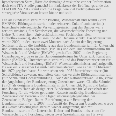
hypothetischen Satz: „Hätte die damalige Amtskirche vor der Reformation
doch eine ITA-Studie gemacht! Im Fadenkreuz der Eröffnungsrunde des
ITAFORUMs 2017 stand auch die Frage, wie viel Partizipation sich
strategische Vorausschau leisten könne und solle.
Die als Bundesministerium für Bildung, Wissenschaft und Kultur (kurz
BMBWK, Bildungsministerium oder seinerzeit Zukunftsministerium)
bezeichnete österreichische Verwaltungseinrichtung des Bundes war a
fortiori zuständig fürt Schulwesen, die wissenschaftliche Forschung und
Lehre (Universitäten, Universitätskliniken, Fachhochschulen;
Bibliothekswesens), die Museen und den Denkmalschutz. Das Ministerium
wurde 2000, in den ersten zwei Monaten nach Antritt der Regierung
Schüssel I, durch die Umbildung aus dem Bundesministerium für Unterricht
und kulturelle Angelegenheiten (BMUK) und dem Bundesministerium für
Wissenschaft und Verkehr (BMWV) geschaffen. 2007, in der Regierung
Gusenbauer, wurde es in das Bundesministerium für Unterricht, Kunst und
kultur (BMUKK, Unterrichtsministerium) und das Bundesministerium für
Wissenschaft und Forschung (BMWF, Wissenschaftsministerium) aufgeteilt.
Es war ein klassisches Gesamt-Kulturministerium, wie es das in Österreich
bis 1970 gegeben hatte. Sie war schon seit 1995 Unterrichtsminister (für
Schulbildung) gewesen, und leitete dann das vereinte Bildungsministerium
(für Schul- und Hochschulbildung). Nach der Nationalratswahl 2006, zuvor
der Angelobung der Bundesregierung Gusenbauer, waren Claudia Schmied
(SPÖ) als designierte Bundesministerin für Unterricht, Kunst und kultur
und Johannes Hahn als designierter Bundesminister für Wissenschaft und
Forschung für die wieder getrennten Ressorts zuständig. Bundesminister –
Zentralsektion: Personal- und Organisationsangelegenheiten der
Zentralstelle; Budget, Raum. Einrichtungen zur Beratung der
Bundesministerin (u. a. 2007, mit Antritt der Regierung Gusenbauer, wurde
das Gesamt-Bildungsministerium wieder aufgetrennt, und mit
Bundesministerium für Unterricht, Kultur und Bundesministerium für
Wissenschaft und Forschung wieder zwei Spezialministerien für zwei