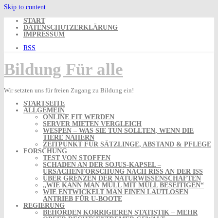
Skip to content
START
DATENSCHUTZERKLÄRUNG
IMPRESSUM
RSS
Bildung Für alle
Wir setzten uns für freien Zugang zu Bildung ein!
STARTSEITE
ALLGEMEIN
ONLINE FIT WERDEN
SERVER MIETEN VERGLEICH
WESPEN – WAS SIE TUN SOLLTEN, WENN DIE
TIERE NÄHERN
ZEITPUNKT FÜR SÄTZLINGE, ABSTAND & PFLEGE
FORSCHUNG
TEST VON STOFFEN
SCHADEN AN DER SOJUS-KAPSEL –
URSACHENFORSCHUNG NACH RISS AN DER ISS
ÜBER GRENZEN DER NATURWISSENSCHAFTEN
„WIE KANN MAN MÜLL MIT MÜLL BESEITIGEN“
WIE ENTWICKELT MAN EINEN LAUTLOSEN
ANTRIEB FÜR U-BOOTE
REGIERUNG
BEHÖRDEN KORRIGIEREN STATISTIK – MEHR