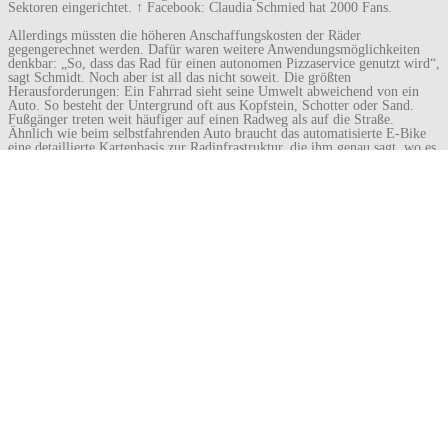
Sektoren eingerichtet. ↑ Facebook: Claudia Schmied hat 2000 Fans.
Allerdings müssten die höheren Anschaffungskosten der Räder
gegengerechnet werden. Dafür waren weitere Anwendungsmöglichkeiten
denkbar: „So, dass das Rad für einen autonomen Pizzaservice genutzt wird“,
sagt Schmidt. Noch aber ist all das nicht soweit. Die größten
Herausforderungen: Ein Fahrrad sieht seine Umwelt abweichend von ein
Auto. So besteht der Untergrund oft aus Kopfstein, Schotter oder Sand.
Fußgänger treten weit häufiger auf einen Radweg als auf die Straße.
Ähnlich wie beim selbstfahrenden Auto braucht das automatisierte E-Bike
eine detaillierte Kartenbasis zur Radinfrastruktur, die ihm genau sagt, wo es
wann entlang fahren kann. Und ein Dach müsste man dem Gefährt für
Schlechtwetterfahrten wohl ebenso spendieren wie einen durchdachten
Diebstahlschutz. Läuft alles geplant, könnte es ab Januar 2019 an den
Aufbau einer ersten Flotte gehen, die sich zunächst zwischen Unicampus
und Hauptbahnhof in Magdeburg bewegt. Ingenieur Schmidt zuversichtlich,
zumal das Projekt weiterhin vom Bundesministerium für Bildung und
Forschung gefördert wird. Das Eingangsszenario mit Mutter und Kindern
ließe sich jedenfalls leicht weiterspinnen. Nachdem die Frau mit allen
Habseligkeiten wohnhaft angekommen und alles entladen ist, kurvt das E-
Bike wieder davon. Ziel ist der Baumarkt im Nachbarstadtteil. Dort wartet
schon jemand mit neuer Ladung.
Anja Karliczek ist deshalb vorsichtig geworden. Dem Interview mit
SPIEGEL ONLINE hat sie nur unter der Voraussetzung zugestimmt, dass
wir Fragen ausklammern, die ihre künftige Arbeit als Bildungsministerin
betreffen. Die will sie erst beantworten, wenn sie sich eingearbeitet hat.
SPIEGEL ONLINE: Frau Karliczek, wir hatten zuvor ausgemacht, dass es
nur um private Fragen gehen soll. Deshalb zum Einstieg eine ganz private
Frage: Welchen Berufswunsch hatten Sie als Jugendliche? Anja Karliczek:
Ich habe von Anfang an gern über politische Themen diskutiert, aber dass
ich mal Politik zu meinem Beruf machen würde, damit hätte ich unter