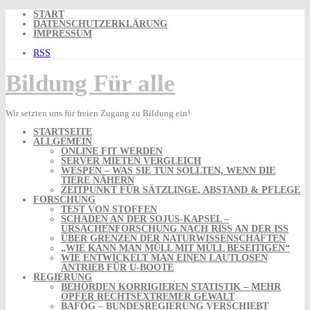
Skip
START
to
DATENSCHUTZERKLÄRUNG
content
IMPRESSUM
RSS
Bildung Für alle
Wir setzten uns für freien Zugang zu Bildung ein!
STARTSEITE
ALLGEMEIN
ONLINE FIT WERDEN
SERVER MIETEN VERGLEICH
WESPEN – WAS SIE TUN SOLLTEN, WENN DIE
TIERE NÄHERN
ZEITPUNKT FÜR SÄTZLINGE, ABSTAND & PFLEGE
FORSCHUNG
TEST VON STOFFEN
SCHADEN AN DER SOJUS-KAPSEL –
URSACHENFORSCHUNG NACH RISS AN DER ISS
ÜBER GRENZEN DER NATURWISSENSCHAFTEN
„WIE KANN MAN MÜLL MIT MÜLL BESEITIGEN“
WIE ENTWICKELT MAN EINEN LAUTLOSEN
ANTRIEB FÜR U-BOOTE
REGIERUNG
BEHÖRDEN KORRIGIEREN STATISTIK – MEHR
OPFER RECHTSEXTREMER GEWALT
BAFÖG – BUNDESREGIERUNG VERSCHIEBT