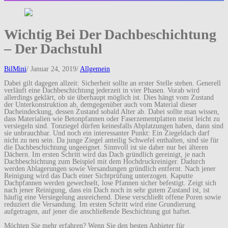
Wichtig Bei Der Dachbeschichtung
– Der Dachstuhl
BilMini
/
Januar 24, 2019
/
Allgemein
Dabei gilt dagegen allzeit: Sicherheit sollte an erster Stelle stehen. Generell
verläuft eine Dachbeschichtung jederzeit in vier Phasen. Vorab wird
allerdings geklärt, ob sie überhaupt möglich ist. Dies hängt vom Zustand
der Unterkonstruktion ab, demgegenüber auch vom Material dieser
Dacheindeckung, dessen Zustand sobald Alter ab. Dabei sollte man wissen,
dass Materialien wie Betonpfannen oder Faserzementplatten meist leicht zu
versiegeln sind. Tonziegel dürfen keinesfalls Abplatzungen haben, dann sind
sie unbrauchbar. Und noch ein interessanter Punkt: Ein Ziegeldach darf
nicht zu neu sein. Da junge Ziegel anteilig Schwefel enthalten, sind sie für
die Dachbeschichtung ungeeignet. Sinnvoll ist sie daher nur bei älteren
Dächern. Im ersten Schritt wird das Dach gründlich gereinigt, je nach
Dachbeschichtung zum Beispiel mit dem Hochdruckreiniger. Dadurch
werden Ablagerungen sowie Versandungen gründlich entfernt. Nach jener
Reinigung wird das Dach einer Sichtprüfung unterzogen. Kaputte
Dachpfannen werden gewechselt, lose Pfannen sicher befestigt. Zeigt sich
nach jener Reinigung, dass ein Dach noch in sehr gutem Zustand ist, ist
häufig eine Versiegelung ausreichend. Diese verschließt offene Poren sowie
reduziert die Versandung. Im ersten Schritt wird eine Grundierung
aufgetragen, auf jener die anschließende Beschichtung gut haftet.
Möchten Sie mehr erfahren? Wenn Sie den besten Anbieter für