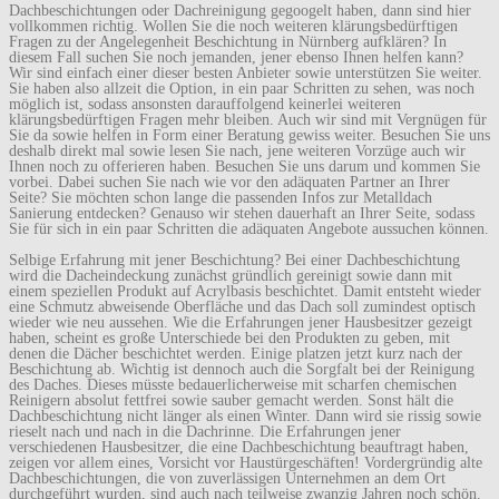
Dachbeschichtungen oder Dachreinigung gegoogelt haben, dann sind hier
vollkommen richtig. Wollen Sie die noch weiteren klärungsbedürftigen
Fragen zu der Angelegenheit Beschichtung in Nürnberg aufklären? In
diesem Fall suchen Sie noch jemanden, jener ebenso Ihnen helfen kann?
Wir sind einfach einer dieser besten Anbieter sowie unterstützen Sie weiter.
Sie haben also allzeit die Option, in ein paar Schritten zu sehen, was noch
möglich ist, sodass ansonsten darauffolgend keinerlei weiteren
klärungsbedürftigen Fragen mehr bleiben. Auch wir sind mit Vergnügen für
Sie da sowie helfen in Form einer Beratung gewiss weiter. Besuchen Sie uns
deshalb direkt mal sowie lesen Sie nach, jene weiteren Vorzüge auch wir
Ihnen noch zu offerieren haben. Besuchen Sie uns darum und kommen Sie
vorbei. Dabei suchen Sie nach wie vor den adäquaten Partner an Ihrer
Seite? Sie möchten schon lange die passenden Infos zur Metalldach
Sanierung entdecken? Genauso wir stehen dauerhaft an Ihrer Seite, sodass
Sie für sich in ein paar Schritten die adäquaten Angebote aussuchen können.
Selbige Erfahrung mit jener Beschichtung? Bei einer Dachbeschichtung
wird die Dacheindeckung zunächst gründlich gereinigt sowie dann mit
einem speziellen Produkt auf Acrylbasis beschichtet. Damit entsteht wieder
eine Schmutz abweisende Oberfläche und das Dach soll zumindest optisch
wieder wie neu aussehen. Wie die Erfahrungen jener Hausbesitzer gezeigt
haben, scheint es große Unterschiede bei den Produkten zu geben, mit
denen die Dächer beschichtet werden. Einige platzen jetzt kurz nach der
Beschichtung ab. Wichtig ist dennoch auch die Sorgfalt bei der Reinigung
des Daches. Dieses müsste bedauerlicherweise mit scharfen chemischen
Reinigern absolut fettfrei sowie sauber gemacht werden. Sonst hält die
Dachbeschichtung nicht länger als einen Winter. Dann wird sie rissig sowie
rieselt nach und nach in die Dachrinne. Die Erfahrungen jener
verschiedenen Hausbesitzer, die eine Dachbeschichtung beauftragt haben,
zeigen vor allem eines, Vorsicht vor Haustürgeschäften! Vordergründig alte
Dachbeschichtungen, die von zuverlässigen Unternehmen an dem Ort
durchgeführt wurden, sind auch nach teilweise zwanzig Jahren noch schön.