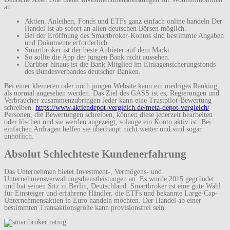
an.
Aktien, Anleihen, Fonds und ETFs ganz einfach online handeln Der
Handel ist ab sofort an allen deutschen Börsen möglich.
Bei der Eröffnung des Smartbroker-Kontos sind bestimmte Angaben
und Dokumente erforderlich.
Smartbroker ist der beste Anbieter auf dem Markt.
So sollte die App der jungen Bank nicht aussehen.
Darüber hinaus ist die Bank Mitglied im Einlagensicherungsfonds
des Bundesverbandes deutscher Banken.
Bei einer kleineren oder noch jungen Website kann ein niedriges Ranking
als normal angesehen werden. Das Ziel des GASS ist es, Regierungen und
Verbraucher zusammenzubringen Jeder kann eine Trustpilot-Bewertung
schreiben.
https://www.aktiendepot-vergleich.de/meta-depot-vergleich/
Personen, die Bewertungen schreiben, können diese jederzeit bearbeiten
oder löschen und sie werden angezeigt, solange ein Konto aktiv ist. Bei
einfachen Anfragen helfen sie überhaupt nicht weiter und sind sogar
unhöflich.
Absolut Schlechteste Kundenerfahrung
Das Unternehmen bietet Investment-, Vermögens- und
Unternehmensverwaltungsdienstleistungen an. Es wurde 2015 gegründet
und hat seinen Sitz in Berlin, Deutschland. Smartbroker ist eine gute Wahl
für Einsteiger und erfahrene Händler, die ETFs und bekannte Large-Cap-
Unternehmensaktien in Euro handeln möchten. Der Handel ab einer
bestimmten Transaktionsgröße kann provisionsfrei sein.