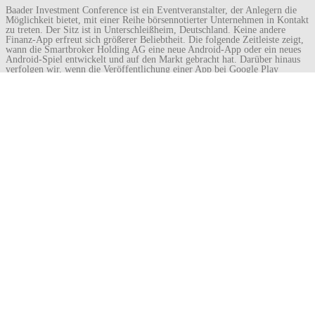
Baader Investment Conference ist ein Eventveranstalter, der Anlegern die
Möglichkeit bietet, mit einer Reihe börsennotierter Unternehmen in Kontakt
zu treten. Der Sitz ist in Unterschleißheim, Deutschland. Keine andere
Finanz-App erfreut sich größerer Beliebtheit. Die folgende Zeitleiste zeigt,
wann die Smartbroker Holding AG eine neue Android-App oder ein neues
Android-Spiel entwickelt und auf den Markt gebracht hat. Darüber hinaus
verfolgen wir, wenn die Veröffentlichung einer App bei Google Play
aufgehoben wird. Eine App wird beliebter und erreicht eine höhere
Downloadrate.
Smartbroker-Funktionen Und -Optionen
Smartbroker bietet einen schrecklichen Benutzersupport. Sie tun
buchstäblich alles, um zu verhindern, dass Sie Ihr Vermögen von ihnen
abziehen. Von der Steuerbefreiung bis zum Kontoauszug kann alles nur per
Post angefordert werden. Es ist die schlechteste Benutzeroberfläche aller
Broker. Smartbroker nutzt DAB BNP PARIBAS (die deutsche
Niederlassung der französischen Bank BNP Paribas) für Bankgeschäfte und
zur Führung Ihres Kontos, was ein gutes Zeichen für die Sicherheit ist.
Share this Post
Navigation
←
5 Engel Tattoo Bilder, Stockfotos, 3D-Objekte,
Globetrotter-
(Beiträge)
Gutscheincode 15 % RABATT, Promo
→
Suchen
August 2026
M
D
M
D
F
S
S
1
2