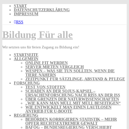
Skip
START
to
DATENSCHUTZERKLÄRUNG
content
IMPRESSUM
RSS
Bildung Für alle
Wir setzten uns für freien Zugang zu Bildung ein!
STARTSEITE
ALLGEMEIN
ONLINE FIT WERDEN
SERVER MIETEN VERGLEICH
WESPEN – WAS SIE TUN SOLLTEN, WENN DIE
TIERE NÄHERN
ZEITPUNKT FÜR SÄTZLINGE, ABSTAND & PFLEGE
FORSCHUNG
TEST VON STOFFEN
SCHADEN AN DER SOJUS-KAPSEL –
URSACHENFORSCHUNG NACH RISS AN DER ISS
ÜBER GRENZEN DER NATURWISSENSCHAFTEN
„WIE KANN MAN MÜLL MIT MÜLL BESEITIGEN“
WIE ENTWICKELT MAN EINEN LAUTLOSEN
ANTRIEB FÜR U-BOOTE
REGIERUNG
BEHÖRDEN KORRIGIEREN STATISTIK – MEHR
OPFER RECHTSEXTREMER GEWALT
BAFÖG – BUNDESREGIERUNG VERSCHIEBT