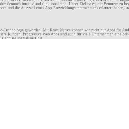
 aber dennoch intuitiv und funktional sind. Unser Ziel ist es, die Benutzer zu 
sten und die Auswahl eines App-Entwicklungsunternehmens erläutert haben, ste
to-Technologie geworden. Mit React Native können wir nicht nur Apps für Andro
nsere Kunden. Progressive Web Apps sind auch für viele Unternehmen eine beli
lebnisse spezialisiert hat.
n Innovationen Bei Einigen Der Bekanntesten M
r Geschwindigkeit der Projektabwicklung, Innovation und Kreativität liefern w
tsprechen, die Markenidentität von Unternehmen stärken und das Wachstum und
ch um eine verbraucherorientierte App oder eine transformative Lösung der En
Bereitstellung und zum fortlaufenden Support. Die Erstellung einer qualitat
ntwicklung mobiler Apps kann in den USA bei bekannten Agenturen bis zu 200 