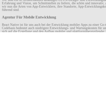
Erfahrung und Vision, um Schnittstellen zu liefern, die schön und innovativ,
wir nun die Arten von App-Entwicklern, ihre Standorte, App-Entwicklungsko
führend sind.
Agentur Für Mobile Entwicklung
React Native ist für uns auch bei der Entwicklung mobiler Apps zu einer Go-
Codebasis bedeutet auch niedrigere Entwicklungs- und Wartungskosten für u
sich auf die Erstellung und den Aufbau mobiler und plattformübergreifender Er
Inspirierende Möglichkeiten Und Anwendung Vo
Von der Kompetenz, Erfahrung und Kosteneffizienz der Entwickler bis hin zu
Erfahrung in der Entwicklung von Lösungen, die den Marktanforderungen en
Zyklus von Anwendungsdesign, Integration und Verwaltungsdiensten. Ob es si
Entwicklungsprozess für mobile Apps von der Idee und dem Konzept bis zur 
Dollar kosten. Kurz gesagt, die Beauftragung eines Unternehmens für die E
Share this Post
Navigation (Beiträge)
←
Benutzerdefinierte Stellenbeschreibung
Quittungspapier
→
Suchen
August 2026
M
D
M
D
F
S
S