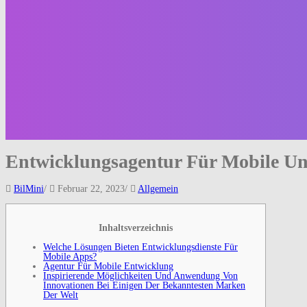
Entwicklungsagentur Für Mobile U
BilMini
/
Februar 22, 2023
/
Allgemein
Inhaltsverzeichnis
Welche Lösungen Bieten Entwicklungsdienste Für
Mobile Apps?
Agentur Für Mobile Entwicklung
Inspirierende Möglichkeiten Und Anwendung Von
Innovationen Bei Einigen Der Bekanntesten Marken
Der Welt