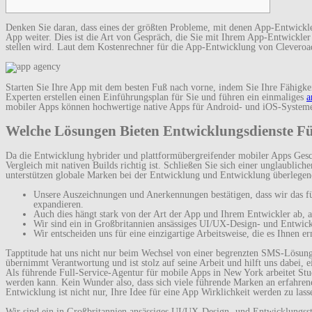
Denken Sie daran, dass eines der größten Probleme, mit denen App-Entwickle
App weiter. Dies ist die Art von Gespräch, die Sie mit Ihrem App-Entwickler f
stellen wird. Laut dem Kostenrechner für die App-Entwicklung von Cleveroa
Starten Sie Ihre App mit dem besten Fuß nach vorne, indem Sie Ihre Fähigke
Experten erstellen einen Einführungsplan für Sie und führen ein einmaliges
a
mobiler Apps können hochwertige native Apps für Android- und iOS-Systeme e
Welche Lösungen Bieten Entwicklungsdienste F
Da die Entwicklung hybrider und plattformübergreifender mobiler Apps Gesch
Vergleich mit nativen Builds richtig ist. Schließen Sie sich einer unglaubli
unterstützen globale Marken bei der Entwicklung und Entwicklung überlegene
Unsere Auszeichnungen und Anerkennungen bestätigen, dass wir das 
expandieren.
Auch dies hängt stark von der Art der App und Ihrem Entwickler ab, a
Wir sind ein in Großbritannien ansässiges UI/UX-Design- und Entwick
Wir entscheiden uns für eine einzigartige Arbeitsweise, die es Ihnen e
Tapptitude hat uns nicht nur beim Wechsel von einer begrenzten SMS-Lösung
übernimmt Verantwortung und ist stolz auf seine Arbeit und hilft uns dabei, 
Als führende Full-Service-Agentur für mobile Apps in New York arbeitet St
werden kann. Kein Wunder also, dass sich viele führende Marken an erfahre
Entwicklung ist nicht nur, Ihre Idee für eine App Wirklichkeit werden zu las
Wir sind ein in Großbritannien ansässiges UI/UX-Design- und Entwicklungss