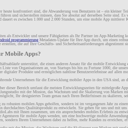
r heute konfrontiert sind, die Abwanderung von Benutzern ist – ein kleiner T
ühren und sicherstellen müssen, dass Sie absolut auf derselben Seite sind. Es 
d dauert es zwischen 1.000 und 2.000 Stunden, um eine mobile App mittlerer 
iten als Entwickler und unsere Fähigkeiten als Ihr Partner im App-Marketing
ndroid programmierung
Metadaten-Update für Ihre App durch, um einen reibung
rstellen, die auf Ihre Geschäfts- und Sicherheitsanforderungen abgestimmt si
ür Mobile Apps?
äftsabläufe unterstützt, die einen anderen Ansatz für die mobile Entwicklung
chen Liste von Organisationen an, von Startups bis hin zu Fortune 1000, die u
r digitaler Produkte und ermöglichen nahtlose Benutzererlebnisse auf allen m
führende Unternehmen für die Entwicklung mobiler Apps in den USA sind, an 
ber dieser Bereich umfasst die meisten Entwicklungszeiten für mittelgroße App
lungsstudio mit der Mission, das Wachstum und die Skalierung von Marken mit 
rmöglicht, Ihr designiertes Team genau nach Ihren Bedürfnissen zu skalieren, se
 zu robusten mobilen Apps geholfen, sondern ist im vergangenen Jahr zu eine
ein durchdachtes Qualitätsprodukt zu entwickeln. Sie gehen für uns und mit uns
udioLabs mit Ihnen zusammen, um ein ansprechendes mobiles Erlebnis zu entwi
ne Agenturen für mobile Apps wenden, um eine hochwertige mobile Anwendung f
sen, sondern Ihrem Unternehmen dabei zu helfen, mehr Kunden zu erreichen, eff
tudio mit der Mission, das Wachstum und die Skalierung von Marken mit unglau