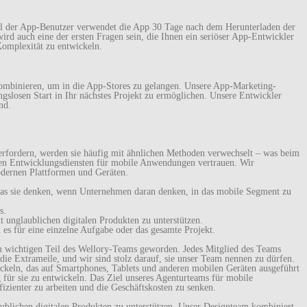
eil der App-Benutzer verwendet die App 30 Tage nach dem Herunterladen der
wird auch eine der ersten Fragen sein, die Ihnen ein seriöser App-Entwickler
Komplexität zu entwickeln.
 kombinieren, um in die App-Stores zu gelangen. Unsere App-Marketing-
slosen Start in Ihr nächstes Projekt zu ermöglichen. Unsere Entwickler
nd.
 erfordern, werden sie häufig mit ähnlichen Methoden verwechselt – was beim
nseren Entwicklungsdiensten für mobile Anwendungen vertrauen. Wir
odernen Plattformen und Geräten.
das sie denken, wenn Unternehmen daran denken, in das mobile Segment zu
s.
unglaublichen digitalen Produkten zu unterstützen.
i es für eine einzelne Aufgabe oder das gesamte Projekt.
m wichtigen Teil des Wellory-Teams geworden. Jedes Mitglied des Teams
 die Extrameile, und wir sind stolz darauf, sie unser Team nennen zu dürfen.
ckeln, das auf Smartphones, Tablets und anderen mobilen Geräten ausgeführt
ür sie zu entwickeln. Das Ziel unseres Agenturteams für mobile
izienter zu arbeiten und die Geschäftskosten zu senken.
blichen digitalen Produkten zu unterstützen. Unser Designteam kombiniert