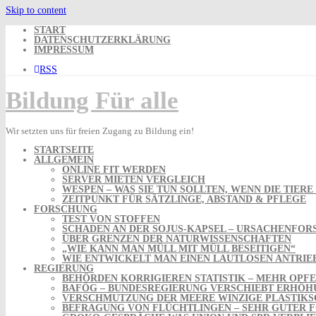
Skip to content
START
DATENSCHUTZERKLÄRUNG
IMPRESSUM
RSS
Bildung Für alle
Wir setzten uns für freien Zugang zu Bildung ein!
STARTSEITE
ALLGEMEIN
ONLINE FIT WERDEN
SERVER MIETEN VERGLEICH
WESPEN – WAS SIE TUN SOLLTEN, WENN DIE TIER
ZEITPUNKT FÜR SÄTZLINGE, ABSTAND & PFLEGE
FORSCHUNG
TEST VON STOFFEN
SCHADEN AN DER SOJUS-KAPSEL – URSACHENFORS
ÜBER GRENZEN DER NATURWISSENSCHAFTEN
„WIE KANN MAN MÜLL MIT MÜLL BESEITIGEN“
WIE ENTWICKELT MAN EINEN LAUTLOSEN ANTRIE
REGIERUNG
BEHÖRDEN KORRIGIEREN STATISTIK – MEHR OP
BAFÖG – BUNDESREGIERUNG VERSCHIEBT ERHÖH
VERSCHMUTZUNG DER MEERE WINZIGE PLASTIKSC
BEFRAGUNG VON FLÜCHTLINGEN – SEHR GUTER 