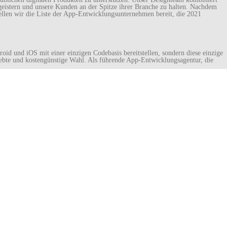
begeistern und unsere Kunden an der Spitze ihrer Branche zu halten. Nachdem
llen wir die Liste der App-Entwicklungsunternehmen bereit, die 2021
id und iOS mit einer einzigen Codebasis bereitstellen, sondern diese einzige
ebte und kostengünstige Wahl. Als führende App-Entwicklungsagentur, die
arken Der Welt
ir. Unsere Entwickler mobiler Apps verfügen über mehr als ein Jahrzehnt
 die Expansion von Unternehmen fördern. Wir bieten einen vollständigen
terprise-Klasse handelt, das Unternehmen leitet den gesamten
iv hochwertigen Anwendung kann zwischen 3.000 und mehr als 100.000 US-
US-Dollar pro Stunde kosten.